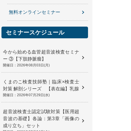
無料オンラインセミナー
セミナースケジュール
今から始める血管超音波検査セミナ
ー ③【下肢静脈瘤】
開催日：2026年08月03日(月)
くまのこ検査技師塾｜臨床×検査士
対策 解剖シリーズ 【表在編】乳腺
開催日：2026年07月29日(水)
超音波検査士認定試験対策【医用超
音波の基礎】各論：第3章「画像の
成り立ち」セット