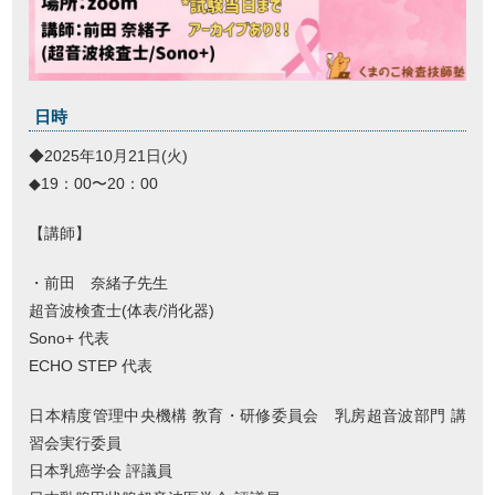
日時
◆2025年10月21日(火)
◆19：00〜20：00
【講師】
・前田 奈緒子先生
超音波検査士(体表/消化器)
Sono+ 代表
ECHO STEP 代表
日本精度管理中央機構 教育・研修委員会 乳房超音波部門 講
習会実行委員
日本乳癌学会 評議員