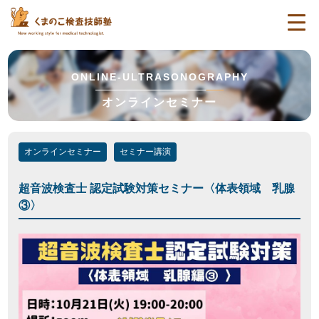
togg
navi
ONLINE-ULTRASONOGRAPHY
オンラインセミナー
オンラインセミナー
セミナー講演
超音波検査士 認定試験対策セミナー〈体表領域 乳腺
③〉