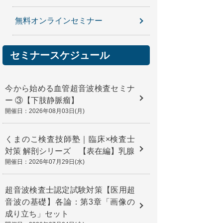
無料オンラインセミナー
セミナースケジュール
今から始める血管超音波検査セミナ
ー ③【下肢静脈瘤】
開催日：2026年08月03日(月)
くまのこ検査技師塾｜臨床×検査士
対策 解剖シリーズ 【表在編】乳腺
開催日：2026年07月29日(水)
超音波検査士認定試験対策【医用超
音波の基礎】各論：第3章「画像の
成り立ち」セット