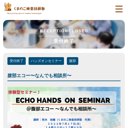
togg
navi
RECEPTIONCLOSED
受付終了
受付終了
ハンズオンセミナー
腹部
腹部エコー〜なんでも相談所〜