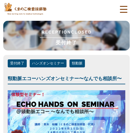
togg
navi
RECEPTIONCLOSED
受付終了
受付終了
ハンズオンセミナー
頸動脈
頸動脈エコーハンズオンセミナー〜なんでも相談所〜