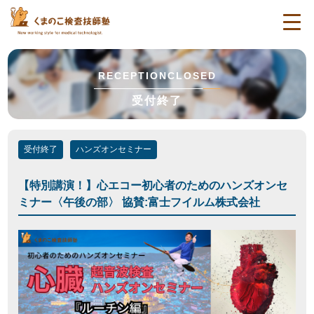
togg
navi
RECEPTIONCLOSED
受付終了
受付終了
ハンズオンセミナー
【特別講演！】心エコー初心者のためのハンズオンセ
ミナー〈午後の部〉 協賛:富士フイルム株式会社