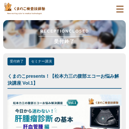
togg
navi
RECEPTIONCLOSED
受付終了
受付終了
セミナー講演
くまのこpresents！【松本力三の腹部エコーお悩み解
決講座 Vol.1】