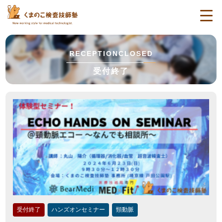
togg
navi
RECEPTIONCLOSED
受付終了
受付終了
ハンズオンセミナー
頸動脈