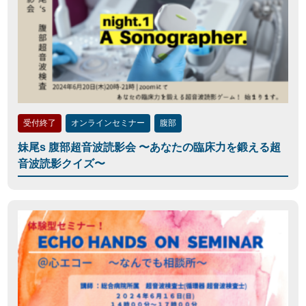
受付終了
オンラインセミナー
腹部
妹尾s 腹部超音波読影会 〜あなたの臨床力を鍛える超
音波読影クイズ〜