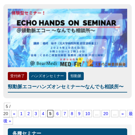
受付終了
ハンズオンセミナー
頸動脈
頸動脈エコーハンズオンセミナー〜なんでも相談所〜
5 /
20
«
1
2
3
4
5
6
7
8
9
10
...
20
...
»
最
後 »
各種セミナー