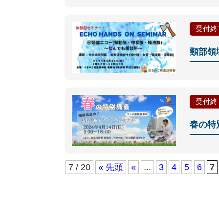
受付終
頸部領
受付終
春の特
7 / 20
« 先頭
«
...
3
4
5
6
7