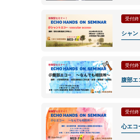
受付終
シャント
受付終
腹部エ
受付終
心エコ