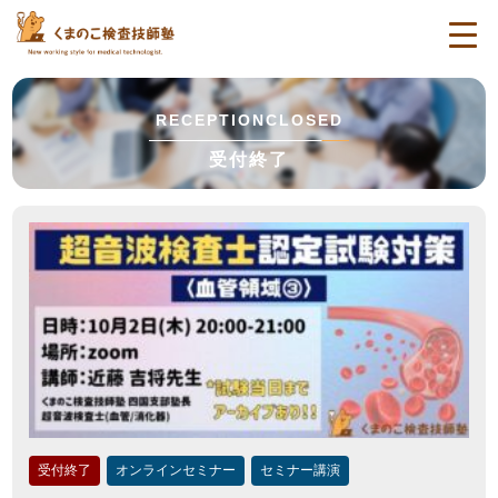
togg
navi
RECEPTIONCLOSED
受付終了
受付終了
オンラインセミナー
セミナー講演