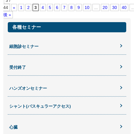
3 /
44
«
1
2
3
4
5
6
7
8
9
10
...
20
30
40
..
後 »
各種セミナー
細胞診セミナー
受付終了
ハンズオンセミナー
シャント(バスキュラーアクセス)
心臓